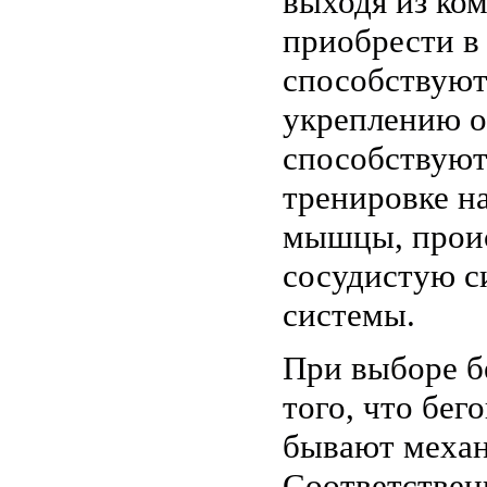
выходя из ко
приобрести в 
способствуют
укреплению ор
способствуют
тренировке н
мышцы, проис
сосудистую с
системы.
При выборе б
того, что бег
бывают механ
Соответственн