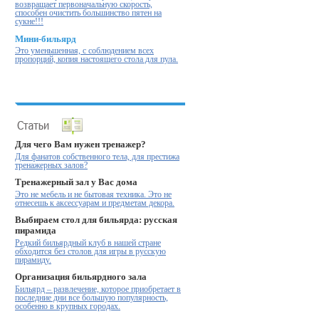
возвращает первоначальную скорость,
способен очистить большинство пятен на
сукне!!!
Мини-бильярд
Это уменьшенная, с соблюдением всех
пропорций, копия настоящего стола для пула.
Для чего Вам нужен тренажер?
Для фанатов собственного тела, для престижа
тренажерных залов?
Тренажерный зал у Вас дома
Это не мебель и не бытовая техника. Это не
отнесешь к аксессуарам и предметам декора.
Выбираем стол для бильярда: русская
пирамида
Редкий бильярдный клуб в нашей стране
обходится без столов для игры в русскую
пирамиду.
Организация бильярдного зала
Бильярд – развлечение, которое приобретает в
последние дни все большую популярность,
особенно в крупных городах.