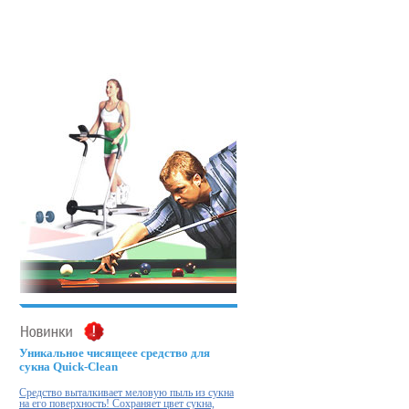
.
Уникальное чисящеее средство для
сукна Quick-Clean
Cредство выталкивает меловую пыль из сукна
на его поверхность! Cохраняет цвет сукна,