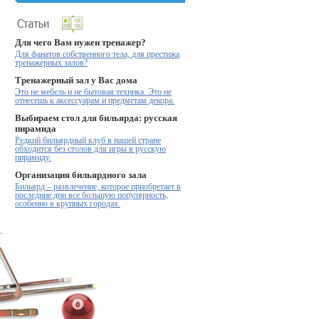
Для чего Вам нужен тренажер?
Для фанатов собственного тела, для престижа
тренажерных залов?
Тренажерный зал у Вас дома
Это не мебель и не бытовая техника. Это не
отнесешь к аксессуарам и предметам декора.
Выбираем стол для бильярда: русская
пирамида
Редкий бильярдный клуб в нашей стране
обходится без столов для игры в русскую
пирамиду.
Организация бильярдного зала
Бильярд – развлечение, которое приобретает в
последние дни все большую популярность,
особенно в крупных городах.
.