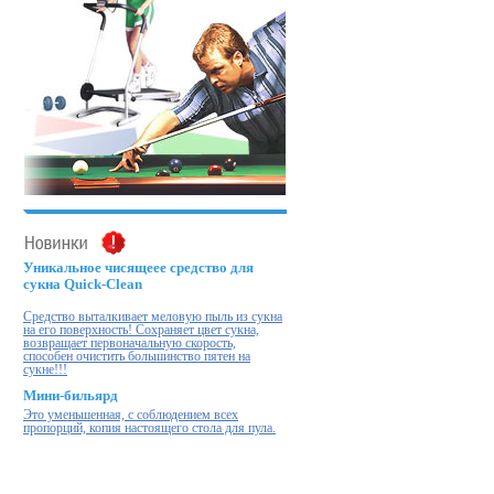
Уникальное чисящеее средство для
сукна Quick-Clean
Cредство выталкивает меловую пыль из сукна
на его поверхность! Cохраняет цвет сукна,
возвращает первоначальную скорость,
способен очистить большинство пятен на
сукне!!!
Мини-бильярд
Это уменьшенная, с соблюдением всех
пропорций, копия настоящего стола для пула.