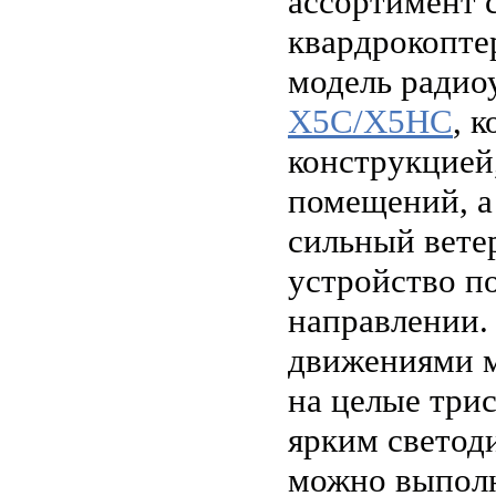
ассортимент 
квардрокопте
модель радио
X5C/X5HC
, 
конструкцией
помещений, а
сильный вете
устройство п
направлении
движениями м
на целые трис
ярким светод
можно выполн