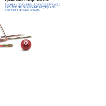
Организация бильярдного зала
Бильярд – развлечение, которое приобретает в
последние дни все большую популярность,
особенно в крупных городах.
.