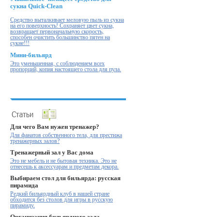
сукна Quick-Clean
Cредство выталкивает меловую пыль из сукна
на его поверхность! Cохраняет цвет сукна,
возвращает первоначальную скорость,
способен очистить большинство пятен на
сукне!!!
Мини-бильярд
Это уменьшенная, с соблюдением всех
пропорций, копия настоящего стола для пула.
Для чего Вам нужен тренажер?
Для фанатов собственного тела, для престижа
тренажерных залов?
Тренажерный зал у Вас дома
Это не мебель и не бытовая техника. Это не
отнесешь к аксессуарам и предметам декора.
Выбираем стол для бильярда: русская
пирамида
Редкий бильярдный клуб в нашей стране
обходится без столов для игры в русскую
пирамиду.