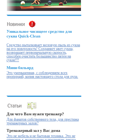
Уникальное чисящеее средство для
сукна Quick-Clean
Cредство выталкивает меловую пыль из сукна
на его поверхность! Cохраняет цвет сукна,
возвращает первоначальную скорость,
способен очистить большинство пятен на
сукне!!!
Мини-бильярд
Это уменьшенная, с соблюдением всех
пропорций, копия настоящего стола для пула.
Для чего Вам нужен тренажер?
Для фанатов собственного тела, для престижа
тренажерных залов?
Тренажерный зал у Вас дома
Это не мебель и не бытовая техника. Это не
отнесешь к аксессуарам и предметам декора.