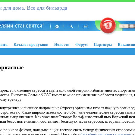
 для дома. Все для бильярда
пить
Каталог продукции
Новости
Форум
Партнеры
Вакансии
аркасные
широкое понимание стресса и адаптационной энергии избавит многих спортивн
астья. Гипотеза Селье об ОАС имеет важное применение в области медицины, н
ому тренеру.
 внутреннее и внешнее напряжение (стресс) организма играет важную роль в зд
строгостью, было широко известно, что обычные человеческие стрессы вызыв
рвным напряжением. Как указывал Стюарт Вольф, известный нью-йоркский пси
ли бессознательными, составляют большую часть стрессов, которым постоянн
мное число фактов, показывающих тесную связь между физическим стрессом и
е проводить выходные за городом? Постройте
бассейны для дачи каркасные
и 