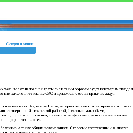
Скидки и акции
ых талантов от напрасной траты сил и таким образом будет некоторым вкладом
о нам кажется, что знание ОАС и приложение его на практике дадут
оровье человека. Задолго до Селье, который первый констатировал этот факт с
аются энергичной физической работой, болезнью, микробами,
хиатр, нервные напряжения, вызванные конфликтами, действительными или
о подвергается человек.
 болезнью, а также общим недомоганием. Стрессы ответственны и за многие
проводите время с удовольствием.