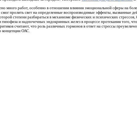
но много работ, особенно в отношении влияния эмоциональной сферы на боле
 смог пролить свет на определенные воспроизводимые эффекты, вызванные де
которой степени разбираться в механизме физических и психических стрессов,
и гипофиза и надпочечных эндокринных желез в процессе протекания того, ч
критиков считают, что роль различных гормонов в ответ на стрессы преувеличе
го концепции ОАС.