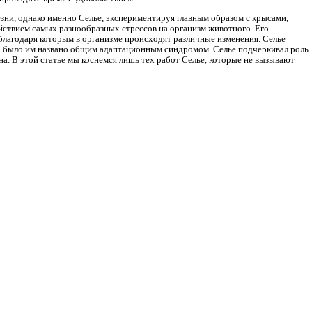
зни, однако именно Селье, экспериментируя главным образом с крысами,
йствием самых разнообразных стрессов на организм животного. Его
 благодаря которым в организме происходят различные изменения. Селье
то было им названо общим адаптационным синдромом. Селье подчеркивал роль
на. В этой статье мы коснемся лишь тех работ Селье, которые не вызывают