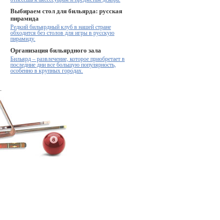
Выбираем стол для бильярда: русская
пирамида
Редкий бильярдный клуб в нашей стране
обходится без столов для игры в русскую
пирамиду.
Организация бильярдного зала
Бильярд – развлечение, которое приобретает в
последние дни все большую популярность,
особенно в крупных городах.
.