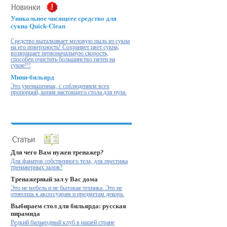
Уникальное чисящеее средство для
сукна Quick-Clean
Cредство выталкивает меловую пыль из сукна
на его поверхность! Cохраняет цвет сукна,
возвращает первоначальную скорость,
способен очистить большинство пятен на
сукне!!!
Мини-бильярд
Это уменьшенная, с соблюдением всех
пропорций, копия настоящего стола для пула.
Для чего Вам нужен тренажер?
Для фанатов собственного тела, для престижа
тренажерных залов?
Тренажерный зал у Вас дома
Это не мебель и не бытовая техника. Это не
отнесешь к аксессуарам и предметам декора.
Выбираем стол для бильярда: русская
пирамида
Редкий бильярдный клуб в нашей стране