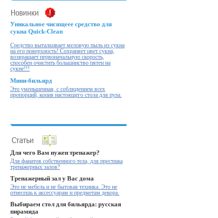
Уникальное чисящеее средство для
сукна Quick-Clean
Cредство выталкивает меловую пыль из сукна
на его поверхность! Cохраняет цвет сукна,
возвращает первоначальную скорость,
способен очистить большинство пятен на
сукне!!!
Мини-бильярд
Это уменьшенная, с соблюдением всех
пропорций, копия настоящего стола для пула.
Для чего Вам нужен тренажер?
Для фанатов собственного тела, для престижа
тренажерных залов?
Тренажерный зал у Вас дома
Это не мебель и не бытовая техника. Это не
отнесешь к аксессуарам и предметам декора.
Выбираем стол для бильярда: русская
пирамида