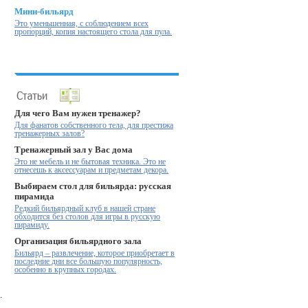
Мини-бильярд
Это уменьшенная, с соблюдением всех
пропорций, копия настоящего стола для пула.
Для чего Вам нужен тренажер?
Для фанатов собственного тела, для престижа
тренажерных залов?
Тренажерный зал у Вас дома
Это не мебель и не бытовая техника. Это не
отнесешь к аксессуарам и предметам декора.
Выбираем стол для бильярда: русская
пирамида
Редкий бильярдный клуб в нашей стране
обходится без столов для игры в русскую
пирамиду.
Организация бильярдного зала
Бильярд – развлечение, которое приобретает в
последние дни все большую популярность,
особенно в крупных городах.
.