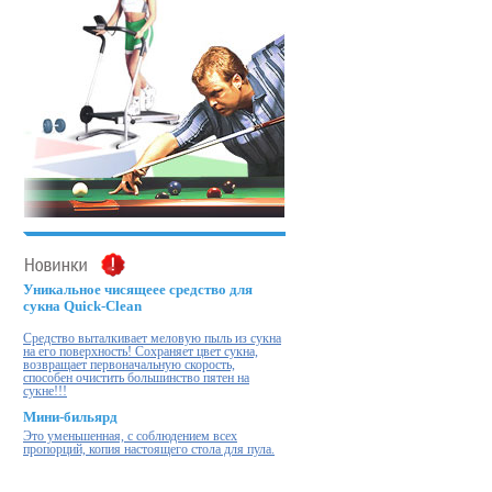
Уникальное чисящеее средство для
сукна Quick-Clean
Cредство выталкивает меловую пыль из сукна
на его поверхность! Cохраняет цвет сукна,
возвращает первоначальную скорость,
способен очистить большинство пятен на
сукне!!!
Мини-бильярд
Это уменьшенная, с соблюдением всех
пропорций, копия настоящего стола для пула.