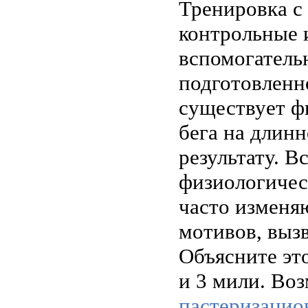
Тренировка с 
контрольные 
вспомогатель
подготовленн
существует ф
бега на длин
результату. В
физиологичес
часто изменя
мотивов, выз
Объясните эт
и 3 мили. Во
пастеризацио