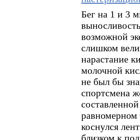
Бег на 1 и 3 
выносливость
возможной эк
слишком вели
нарастание к
молочной кисл
не был бы зн
спортсмена ж
составленной
равномерном 
коснулся лен
близком к по