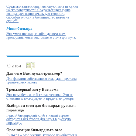
Cредство выталкивает меловую пыль из сукна
на его поверхность! Cохраняет цвет сукна,
возвращает первоначальную скорость,
способен очистить большинство пятен на
сукне!!!
Мини-бильярд
Это уменьшенная, с соблюдением всех
пропорций, копия настоящего стола для пула.
Для чего Вам нужен тренажер?
Для фанатов собственного тела, для престижа
тренажерных залов?
Тренажерный зал у Вас дома
Это не мебель и не бытовая техника. Это не
отнесешь к аксессуарам и предметам декора.
Выбираем стол для бильярда: русская
пирамида
Редкий бильярдный клуб в нашей стране
обходится без столов для игры в русскую
пирамиду.
Организация бильярдного зала
Бильярд – развлечение, которое приобретает в