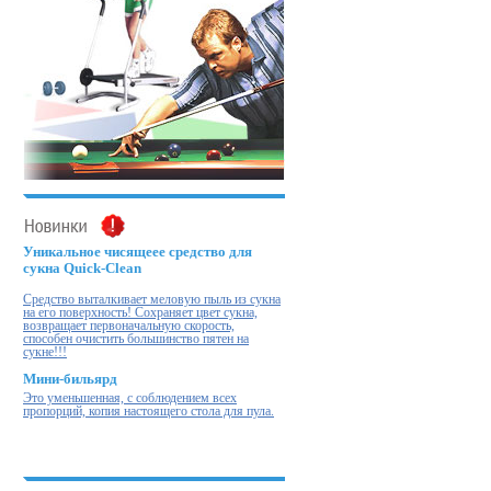
Уникальное чисящеее средство для
сукна Quick-Clean
Cредство выталкивает меловую пыль из сукна
на его поверхность! Cохраняет цвет сукна,
возвращает первоначальную скорость,
способен очистить большинство пятен на
сукне!!!
Мини-бильярд
Это уменьшенная, с соблюдением всех
пропорций, копия настоящего стола для пула.