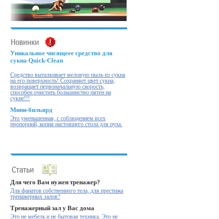
Уникальное чисящеее средство для
сукна Quick-Clean
Cредство выталкивает меловую пыль из сукна
на его поверхность! Cохраняет цвет сукна,
возвращает первоначальную скорость,
способен очистить большинство пятен на
сукне!!!
Мини-бильярд
Это уменьшенная, с соблюдением всех
пропорций, копия настоящего стола для пула.
Для чего Вам нужен тренажер?
Для фанатов собственного тела, для престижа
тренажерных залов?
Тренажерный зал у Вас дома
Это не мебель и не бытовая техника. Это не