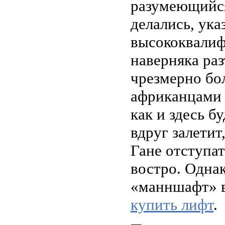
разумеющийся
делались, ука
высококвалиф
наверняка раз
чрезмерно бо
африканцами 
как и здесь б
вдруг залетит,
Гане отступат
востро. Одна
«манншафт» в
купить лифт
.