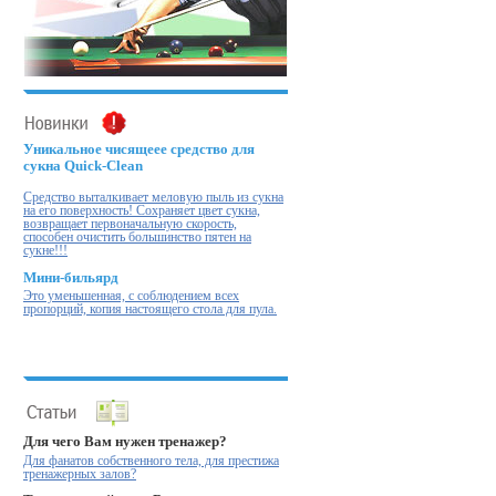
Уникальное чисящеее средство для
сукна Quick-Clean
Cредство выталкивает меловую пыль из сукна
на его поверхность! Cохраняет цвет сукна,
возвращает первоначальную скорость,
способен очистить большинство пятен на
сукне!!!
Мини-бильярд
Это уменьшенная, с соблюдением всех
пропорций, копия настоящего стола для пула.
Для чего Вам нужен тренажер?
Для фанатов собственного тела, для престижа
тренажерных залов?