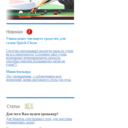
Уникальное чисящеее средство для
сукна Quick-Clean
Cредство выталкивает меловую пыль из сукна
на его поверхность! Cохраняет цвет сукна,
возвращает первоначальную скорость,
способен очистить большинство пятен на
сукне!!!
Мини-бильярд
Это уменьшенная, с соблюдением всех
пропорций, копия настоящего стола для пула.
Для чего Вам нужен тренажер?
Для фанатов собственного тела, для престижа
тренажерных залов?