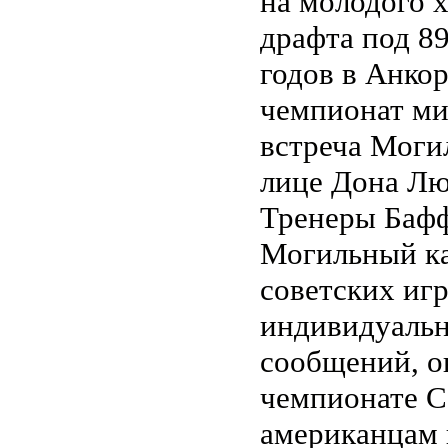
на молодого х
драфта под 8
годов в Анко
чемпионат мир
встреча Моги
лице Дона Лю
Тренеры Бафф
Могильный ка
советских игр
индивидуальн
сообщений, он
чемпионате С
американцам 