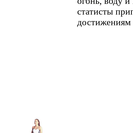
огонь, воду 
статисты при
достижениям 
.