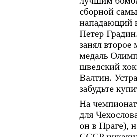
лучшим бомба
сборной самы
нападающий 
Петер Градин
занял второе
медаль Олимп
шведский хок
Валтин. Устр
забудьте куп
На чемпионат
для Чехослова
он в Праге), 
СССР никаки