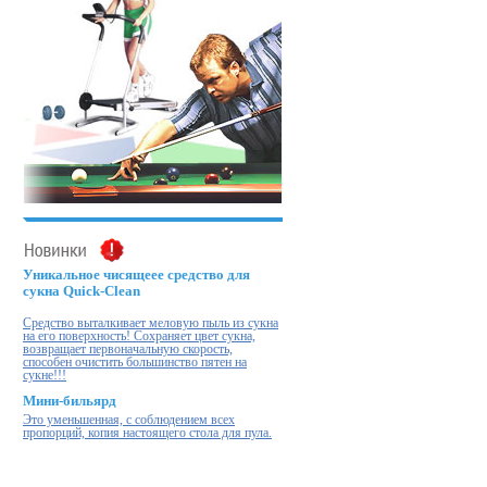
Уникальное чисящеее средство для
сукна Quick-Clean
Cредство выталкивает меловую пыль из сукна
на его поверхность! Cохраняет цвет сукна,
возвращает первоначальную скорость,
способен очистить большинство пятен на
сукне!!!
Мини-бильярд
Это уменьшенная, с соблюдением всех
пропорций, копия настоящего стола для пула.