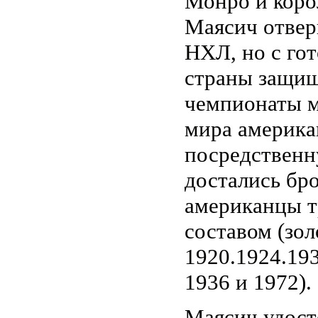
Монро и коро
Маясич отвер
НХЛ, но с го
страны защищ
чемпионаты м
мира америка
посредственн
достались бр
американцы 
составом (зол
1920.1924.193
1936 и 1972).
Маясич удост