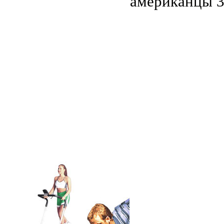
американцы 3
.