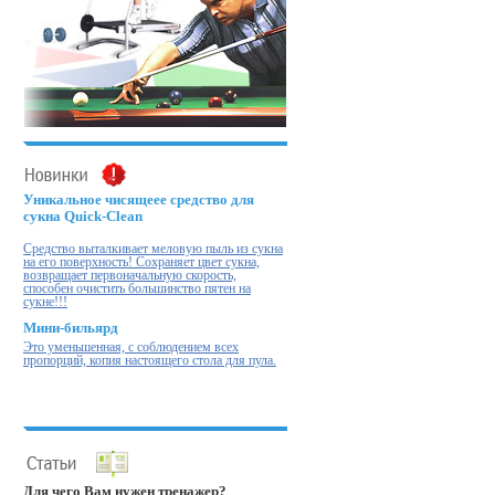
Уникальное чисящеее средство для
сукна Quick-Clean
Cредство выталкивает меловую пыль из сукна
на его поверхность! Cохраняет цвет сукна,
возвращает первоначальную скорость,
способен очистить большинство пятен на
сукне!!!
Мини-бильярд
Это уменьшенная, с соблюдением всех
пропорций, копия настоящего стола для пула.
Для чего Вам нужен тренажер?