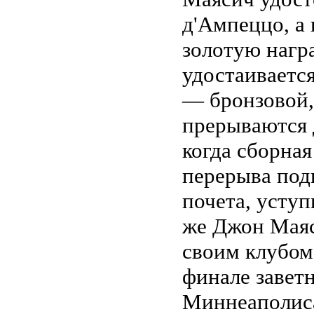
д'Ампеццо, а 
золотую награ
удостаиваетс
— бронзовой,
прерываются 
когда сборна
перерыва под
почета, усту
же Джон Маяс
своим клубом
финале завет
Миннеаполиса