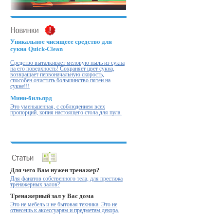
Уникальное чисящеее средство для
сукна Quick-Clean
Cредство выталкивает меловую пыль из сукна
на его поверхность! Cохраняет цвет сукна,
возвращает первоначальную скорость,
способен очистить большинство пятен на
сукне!!!
Мини-бильярд
Это уменьшенная, с соблюдением всех
пропорций, копия настоящего стола для пула.
Для чего Вам нужен тренажер?
Для фанатов собственного тела, для престижа
тренажерных залов?
Тренажерный зал у Вас дома
Это не мебель и не бытовая техника. Это не
отнесешь к аксессуарам и предметам декора.