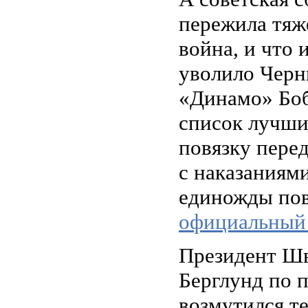
пережила тяже
война, и что 
уволило Черн
«Динамо» Боб
список лучши
повязку пере
с наказаниям
единожды пов
официальный 
Президент Шв
Берглунд по п
возмутился т