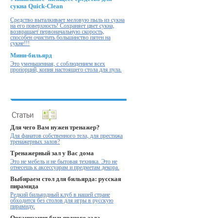
сукна Quick-Clean
Cредство выталкивает меловую пыль из сукна
на его поверхность! Cохраняет цвет сукна,
возвращает первоначальную скорость,
способен очистить большинство пятен на
сукне!!!
Мини-бильярд
Это уменьшенная, с соблюдением всех
пропорций, копия настоящего стола для пула.
Для чего Вам нужен тренажер?
Для фанатов собственного тела, для престижа
тренажерных залов?
Тренажерный зал у Вас дома
Это не мебель и не бытовая техника. Это не
отнесешь к аксессуарам и предметам декора.
Выбираем стол для бильярда: русская
пирамида
Редкий бильярдный клуб в нашей стране
обходится без столов для игры в русскую
пирамиду.