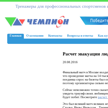
Тренажеры для профессиональных спортсменов и
Главная
О компании
Контакты
Вопросы и ответы
Как ку
Расчет эвакуации лю
20.08.2016
Финальный матч в Москве входит
что проведение матча на 14-тыс
поединка спрос на билеты был о
поэтому организаторы сильно н
Сейчас невозможно точно сказать
увидеть триумф своих любимцев.
будет побит. Посмотрите
расчет
Это был великий матч великих иг
Стольц, Нильс Нильссон... Трени