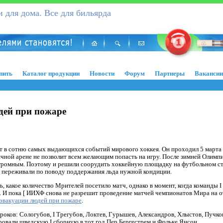
 для дома. Все для бильярда
пить
Каталог продукции
Новости
Форум
Партнеры
Вакансии
дей при пожаре
 в сотню самых выдающихся событий мирового хоккея. Он проходил 5 марта н
ячной арене не позволит всем желающим попасть на игру. После зимней Олимпи
громным. Поэтому и решили соорудить хоккейную площадку на футбольном стад
е переживали по поводу поддержания льда нужной кондиции.
, какое количество Мрителей посетило матч, однако в момент, когда команды I 
 И пока [ ИИХФ снова не разрешит проведение матчей чемпионатов Мира на от
 эвакуации людей при пожаре
.
роков: Сологубов, I Трегубов, Локтев, Гурышев, Александров, Хлыстов, Пучков.
ровали шведскую I сборную в тот год Пер Бергестрем и Фольке Янсон.