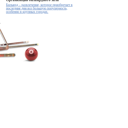
Организация бильярдного зала
Бильярд – развлечение, которое приобретает в
последние дни все большую популярность,
особенно в крупных городах.
.