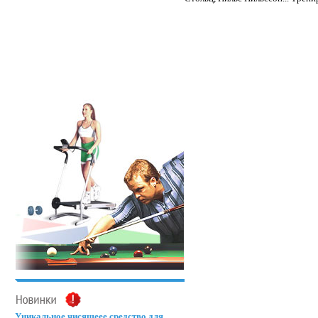
Уникальное чисящеее средство для