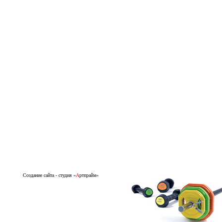
Создание сайта
-
студия
«
А
ртпрайм»