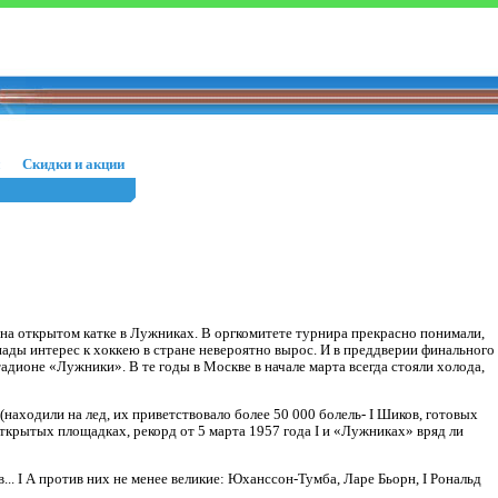
Скидки и акции
а открытом катке в Лужниках. В оргкомитете турнира прекрасно понимали,
ады интерес к хоккею в стране невероятно вырос. И в преддверии финального
ионе «Лужники». В те годы в Москве в начале марта всегда стояли холода,
(находили на лед, их приветствовало более 50 000 болель- I Шиков, готовых
крытых площадках, рекорд от 5 марта 1957 года I и «Лужниках» вряд ли
.. I А против них не менее великие: Юханссон-Тумба, Ларе Бьорн, I Рональд